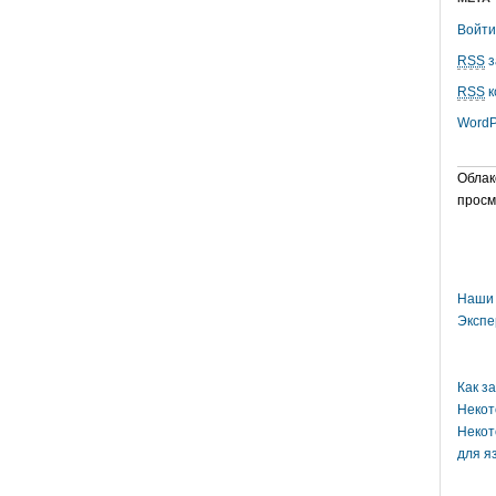
Войти
RSS
з
RSS
к
WordP
Облак
просм
Наши 
Экспе
Как з
Некот
Некот
для я