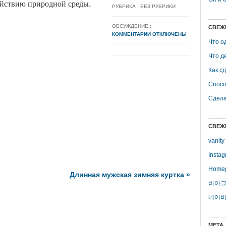
ействию природной среды.
РУБРИКА : БЕЗ РУБРИКИ
ОБСУЖДЕНИЕ :
СВЕЖ
КОММЕНТАРИИ ОТКЛЮЧЕНЫ
Что о
Что д
Как с
Спосо
Сдела
СВЕЖ
vanity
Insta
Home
Длинная мужская зимняя куртка
»
비아그
네이버
МЕТА