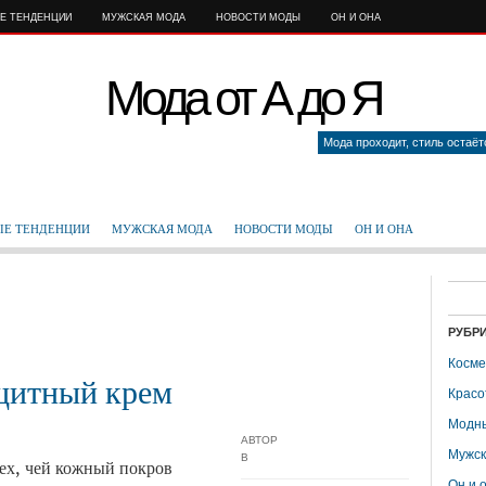
Е ТЕНДЕНЦИИ
МУЖСКАЯ МОДА
НОВОСТИ МОДЫ
ОН И ОНА
Мода от А до Я
Мода проходит, стиль остаё
Е ТЕНДЕНЦИИ
МУЖСКАЯ МОДА
НОВОСТИ МОДЫ
ОН И ОНА
РУБР
Косме
щитный крем
Красо
Модны
АВТОР
Мужск
В
ех, чей кожный покров
Он и 