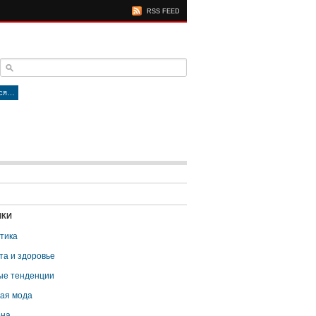
RSS FEED
тся…
ИКИ
тика
та и здоровье
е тенденции
ая мода
она