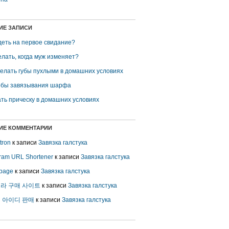
ИЕ ЗАПИСИ
деть на первое свидание?
елать, когда муж изменяет?
делать губы пухлыми в домашних условиях
бы завязывания шарфа
ть прическу в домашних условиях
ИЕ КОММЕНТАРИИ
 tron
к записи
Завязка галстука
gram URL Shortener
к записи
Завязка галстука
page
к записи
Завязка галстука
라 구매 사이트
к записи
Завязка галстука
 아이디 판매
к записи
Завязка галстука