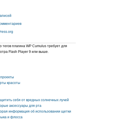
аписей
омментариев
ress.org
о тегов плагина WP Cumulus требует для
отра Flash Player 9 или выше.
проекты
рты красоты
ащитить себя от вредных солнечных лучей
орые аксессуары для рта
орая информация об использовании щетки
зыка и флосса