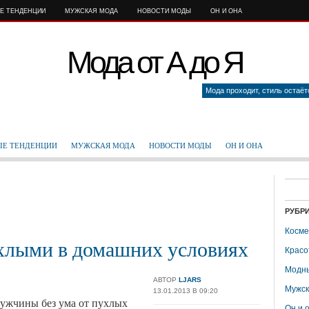
Е ТЕНДЕНЦИИ
МУЖСКАЯ МОДА
НОВОСТИ МОДЫ
ОН И ОНА
Мода от А до Я
Мода проходит, стиль остаё
Е ТЕНДЕНЦИИ
МУЖСКАЯ МОДА
НОВОСТИ МОДЫ
ОН И ОНА
РУБР
Косме
ухлыми в домашних условиях
Красо
Модны
АВТОР
LJARS
Мужск
13.01.2013 В 09:20
ужчины без ума от пухлых
Он и 