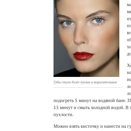
м
м
и
п
в
о
х
д
Х
н
и
Губы стали более пухлые и выразительные
л
л
подогреть 5 минут на водяной бане. По
15 минут и смыть холодной водой. В 
пухлости.
Можно взять кисточку и нанести на г