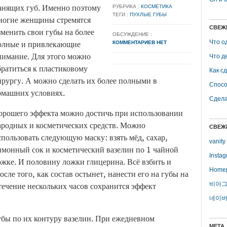
анящих губ. Именно поэтому
РУБРИКА :
КОСМЕТИКА
ТЕГИ :
ПУХЛЫЕ ГУБЫ
ногие женщины стремятся
СВЕЖ
зменить свои губы на более
ОБСУЖДЕНИЕ :
олные и привлекающие
Что о
КОММЕНТАРИЕВ НЕТ
нимание. Для этого можно
Что д
братиться к пластиковому
Как с
ирургу. А можно сделать их более полными в
Спосо
омашних условиях.
Сдела
орошего эффекта можно достичь при использовании
ародных и косметических средств. Можно
СВЕЖ
спользовать следующую маску: взять мёд, сахар,
vanity
имонный сок и косметический вазелин по 1 чайной
Insta
ожке. И половину ложки глицерина. Всё взбить и
Home
сле того, как состав остынет, нанести его на губы на
течение нескольких часов сохранится эффект
비아그
네이버
убы по их контуру вазелин. При ежедневном
МЕТА