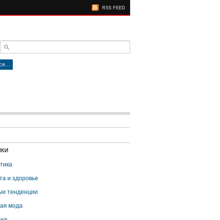
RSS FEED
тся…
ИКИ
тика
та и здоровье
е тенденции
ая мода
она