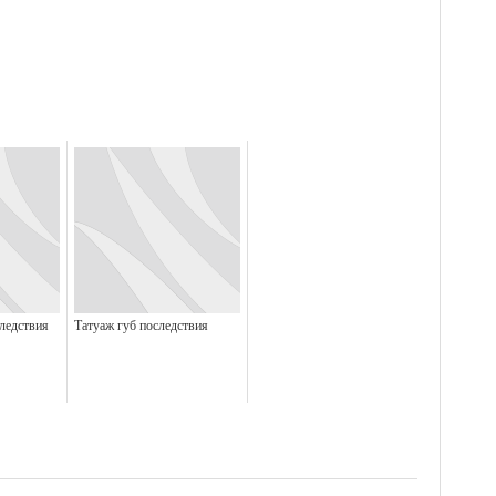
ледствия
Татуаж губ последствия