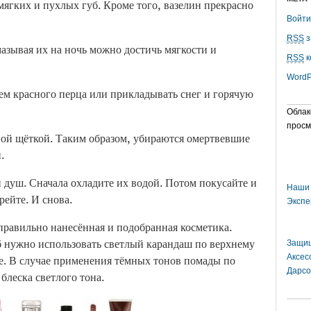
ягких и пухлых губ. Кроме того, вазелин прекрасно
Войти
RSS
з
азывая их на ночь можно достичь мягкости и
RSS
к
WordP
ем красного перца или прикладывать снег и горячую
Облак
просм
ной щёткой. Таким образом, убираются омертвевшие
.
душ. Сначала охладите их водой. Потом покусайте и
Наши 
рейте. И снова.
Экспе
правильно нанесённая и подобранная косметика.
б нужно использовать светлый карандаш по верхнему
Защищ
Аксес
е. В случае применения тёмных тонов помады по
Дарсо
блеска светлого тона.