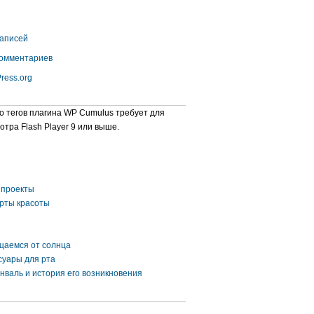
аписей
омментариев
ress.org
о тегов плагина WP Cumulus требует для
отра Flash Player 9 или выше.
проекты
рты красоты
аемся от солнца
суары для рта
нваль и история его возникновения