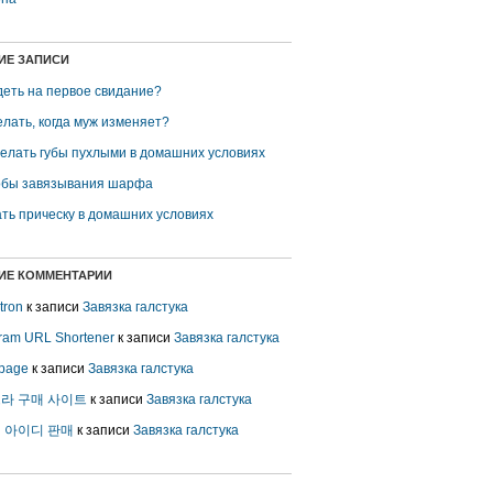
ИЕ ЗАПИСИ
деть на первое свидание?
елать, когда муж изменяет?
делать губы пухлыми в домашних условиях
бы завязывания шарфа
ть прическу в домашних условиях
ИЕ КОММЕНТАРИИ
 tron
к записи
Завязка галстука
gram URL Shortener
к записи
Завязка галстука
page
к записи
Завязка галстука
라 구매 사이트
к записи
Завязка галстука
 아이디 판매
к записи
Завязка галстука