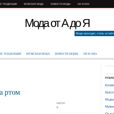
Е ТЕНДЕНЦИИ
МУЖСКАЯ МОДА
НОВОСТИ МОДЫ
ОН И ОНА
Мода от А до Я
Мода проходит, стиль остаё
Е ТЕНДЕНЦИИ
МУЖСКАЯ МОДА
НОВОСТИ МОДЫ
ОН И ОНА
РУБР
Косме
а ртом
Красо
Модны
АВТОР
Мужск
В
Он и 