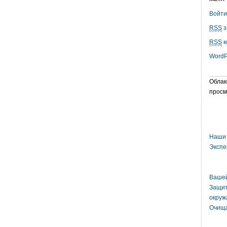
Войти
RSS
з
RSS
к
WordP
Облак
просм
Наши 
Экспе
Вашей
Защит
окруж
Очища