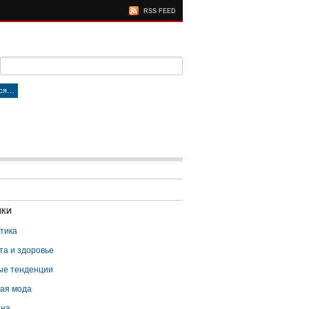
RSS FEED
тся…
ИКИ
тика
та и здоровье
е тенденции
ая мода
она