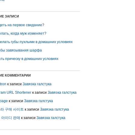
ИЕ ЗАПИСИ
деть на первое свидание?
елать, когда муж изменяет?
делать губы пухлыми в домашних условиях
бы завязывания шарфа
ть прическу в домашних условиях
ИЕ КОММЕНТАРИИ
 tron
к записи
Завязка галстука
gram URL Shortener
к записи
Завязка галстука
page
к записи
Завязка галстука
라 구매 사이트
к записи
Завязка галстука
 아이디 판매
к записи
Завязка галстука