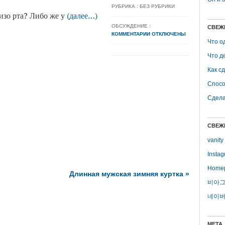
РУБРИКА : БЕЗ РУБРИКИ
 изо рта? Либо же у
(далее…)
ОБСУЖДЕНИЕ :
СВЕЖ
КОММЕНТАРИИ ОТКЛЮЧЕНЫ
Что о
Что д
Как с
Спосо
Сдела
СВЕЖ
vanity
Insta
Home
Длинная мужская зимняя куртка
»
비아그
네이버
МЕТА