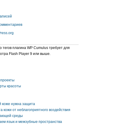
аписей
омментариев
ress.org
о тегов плагина WP Cumulus требует для
отра Flash Player 9 или выше.
проекты
рты красоты
 коже нужна защита
а кожи от неблагоприятного воздействия
ающей среды
ем язык и межзубные пространства