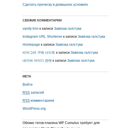
Сделать прическу в домашних условиях
СВЕЖИЕ КОММЕНТАРИИ
vanity tron
к записи
Завязка галстука
Instagram URL Shortener
к записи
Завязка галстука
Homepage
к записи
Завязка галстука
비아그라 구매 사이트
к записи
Завязка галстука
네이버 아이디 판매
к записи
Завязка галстука
МЕТА
Войти
RSS
записей
RSS
комментариев
WordPress.org
Облако тегов плагина WP Cumulus требует для